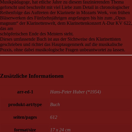
Musikpädagoge, hat etliche Jahre zu diesem faszinierenden Thema
geforscht und beschreibt mit viel Liebe zum Detail in chronologischer
Reihenfolge das Auftreten der Klarinette in Mozarts Werk, von frühen
Bläserwerken des Fünfzehnjährigen angefangen bis hin zum „Opus
magnum“ der Klarinettenwelt, dem Klarinettenkonzert A-Dur KV 622,
das am
schöpferischen Ende des Meisters steht.
Dieses umfassende Buch ist aus der Sichtweise des Klarinettisten
geschrieben und richtet das Hauptaugenmerk auf die musikalische
Praxis, ohne dabei musikologische Fragen unbeantwortet zu lassen.
Zusätzliche Informationen
arr-ed-1
Hans-Peter Huber (*1954)
produkt-art/type
Buch
seiten/pages
612
format/size
17 x 24 cm