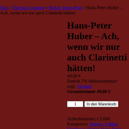
TRIO Musik Edition
Nowotny & Lamprecht OHG –
Start
/
Titel nach Autoren
/
Huber, Hans-Peter
/ Hans-Peter Huber –
Musikverlag
Ach, wenn wir nur auch Clarinetti hätten!
Hans-Peter
Huber – Ach,
wenn wir nur
auch Clarinetti
hätten!
49,00
€
Enthält 7% Mehrwertsteuer
zzgl.
Versand
Gesamtsumme
49,00
€
Hans-
In den Warenkorb
Peter
Huber
-
Artikelnummer:
CL006
Ach,
Kategorien:
Bücher
,
Edition