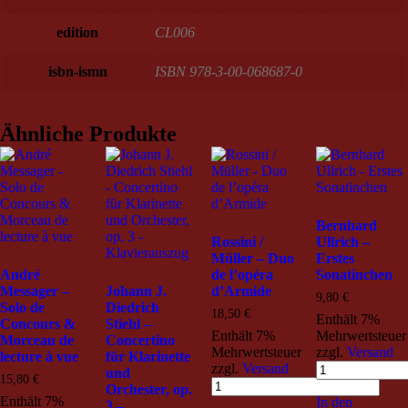
edition
CL006
isbn-ismn
ISBN 978-3-00-068687-0
Ähnliche Produkte
Bernhard
Rossini /
Ullrich –
Müller – Duo
Erstes
André
de l’opéra
Sonatinchen
Messager –
Johann J.
d’Armide
9,80
€
Solo de
Diedrich
18,50
€
Enthält 7%
Concours &
Stiehl –
Enthält 7%
Mehrwertsteuer
Morceau de
Concertino
Mehrwertsteuer
zzgl.
Versand
lecture à vue
für Klarinette
zzgl.
Versand
und
15,80
€
Orchester, op.
Enthält 7%
In den
3 –