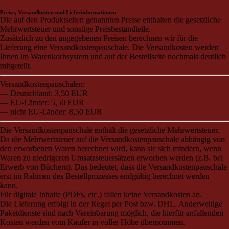
TRIO Musik Edition
Nowotny & Lamprecht OHG –
Preise, Versandkosten und Lieferinformationen
Musikverlag
Die auf den Produktseiten genannten Preise enthalten die gesetzliche
Mehrwertsteuer und sonstige Preisbestandteile.
Zusätzlich zu den angegebenen Preisen berechnen wir für die
Lieferung eine Versandkostenpauschale. Die Versandkosten werden
Ihnen im Warenkorbsystem und auf der Bestellseite nochmals deutlich
mitgeteilt.
Versandkostenpauschalen:
— Deutschland: 3,50 EUR
— EU-Länder: 5,50 EUR
— nicht EU-Länder: 8,50 EUR
Die Versandkostenpauschale enthält die gesetzliche Mehrwertsteuer.
Da die Mehrwertsteuer auf die Versandkostenpauschale abhängig von
den erworbenen Waren berechnet wird, kann sie sich mindern, wenn
Waren zu niedrigeren Umsatzsteuersätzen erworben werden (z.B. bei
Erwerb von Büchern). Das bedeutet, dass die Versandkostenpauschale
erst im Rahmen des Bestellprozesses endgültig berechnet werden
kann.
Für digitale Inhalte (PDFs, etc.) fallen keine Versandkosten an.
Die Lieferung erfolgt in der Regel per Post bzw. DHL. Anderweitige
Paketdienste sind nach Vereinbarung möglich, die hierfür anfallenden
Kosten werden vom Käufer in voller Höhe übernommen.