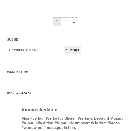
1
2
→
SUCHE
Suchen
Suchen
nach:
WARENKORB
INSTAGRAM
triomusikedition
Musikverlag, Werke für Bläser, Werke v. Leopold Mozart
#triomusikedition #triomusic #mozart #clarinet #brass
#woodwind #musicpublishers