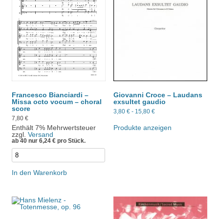
Francesco Bianciardi –
Giovanni Croce – Laudans
Missa octo vocum – choral
exsultet gaudio
score
3,80
€
-
15,80
€
7,80
€
Enthält 7% Mehrwertsteuer
Produkte anzeigen
zzgl.
Versand
ab 40 nur
6,24
€
pro Stück.
In den Warenkorb