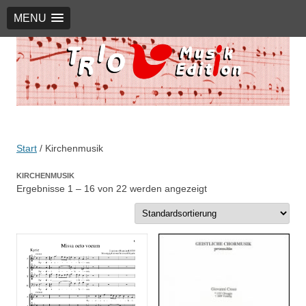
MENU
TRIO Musik Edition
Nowotny & Lamprecht OHG – Musikverlag
Start
/ Kirchenmusik
KIRCHENMUSIK
Ergebnisse 1 – 16 von 22 werden angezeigt