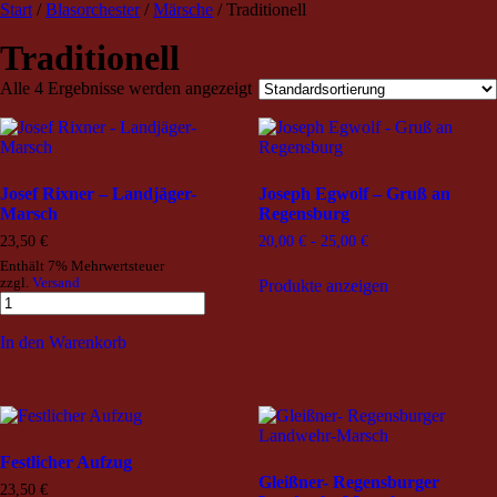
TRIO Musik Edition
Nowotny & Lamprecht OHG –
Start
/
Blasorchester
/
Märsche
/ Traditionell
Musikverlag
Traditionell
Alle 4 Ergebnisse werden angezeigt
Josef Rixner – Landjäger-
Joseph Egwolf – Gruß an
Marsch
Regensburg
23,50
€
20,00
€
-
25,00
€
Enthält 7% Mehrwertsteuer
zzgl.
Versand
Produkte anzeigen
In den Warenkorb
Festlicher Aufzug
Gleißner- Regensburger
23,50
€