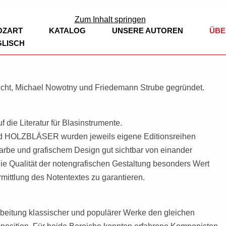
ag
Zum Inhalt springen
OZART
KATALOG
UNSERE AUTOREN
ÜBE
GLISCH
BÜCHER
EDITION CLARINOVA
cht, Michael Nowotny und Friedemann Strube gegründet.
LEOPOLD MOZART
KIRCHENMUS
HOLZBLÄSER
SINFONIEN
FLÖTE
 die Literatur für Blasinstrumente.
HOLZBLÄSER wurden jeweils eigene Editionsreihen
BLECHBLÄSER
KAMMERMUSI
OBOE
TROMPETE
arbe und grafischem Design gut sichtbar von einander
ie Qualität der notengrafischen Gestaltung besonders Wert
BLASORCHESTER
KLARINETTE
HORN
BEARBEITUN
rmittlung des Notentextes zu garantieren.
KLASSISCHE
KIRCHENMUSIK
KLARINETTE,
POSAUNE
KLAVIER
NEUE KOMPO
STREICHER
EUPHONIUM
VIOLINE
rbeitung klassischer und populärer Werke den gleichen
SAXOPHON
TRADITIONEL