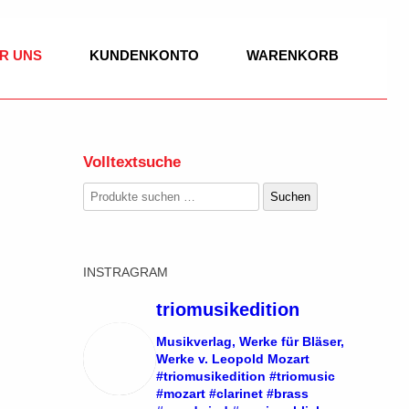
R UNS
KUNDENKONTO
WARENKORB
Volltextsuche
IK
Suchen
Suchen
nach:
K
INSTRAGRAM
/BASSETTHORN
GEN
SOLO
triomusikedition
R WERKE
 VIOLONCELLO,
DUO
Musikverlag, Werke für Bläser,
Werke v. Leopold Mozart
SITIONEN
#triomusikedition #triomusic
TRIO
#mozart #clarinet #brass
LE WERKE
SOLO