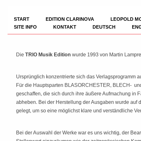
TRIO Musik Edition
Nowotny & Lamprecht OHG – Musikverl
START
EDITION CLARINOVA
LEOPOLD M
SITE INFO
KONTAKT
DEUTSCH
EN
IMPRESSUM
DATENSCHUTZ
Die
TRIO Musik Edition
wurde 1993 von Martin Lampre
ZAHLUNGSWEISEN
Ursprünglich konzentrierte sich das Verlagsprogramm auf
Für die Hauptsparten BLASORCHESTER, BLECH- und 
geschaffen, die sich durch ihre äußere Aufmachung in F
abheben. Bei der Herstellung der Ausgaben wurde auf d
gelegt, um so eine möglichst klare und verständliche Ve
Bei der Auswahl der Werke war es uns wichtig, der Bea