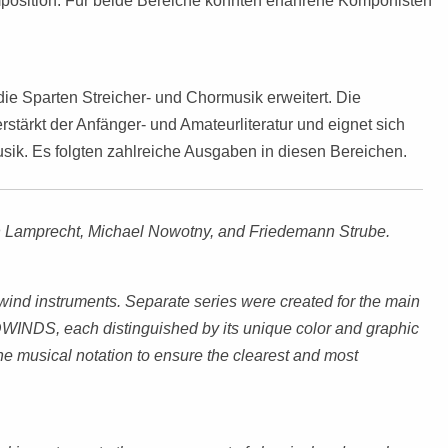
position. Für beide Bereiche konnten erfahrene Komponisten
SCHULORCHESTER
TUBA
VIOLA
DUO
MÄRSCHE
TASTENINSTRUMENTE
TRIO
VIOLONCELL
TRIO
die Sparten Streicher- und Chormusik erweitert. Die
VOKALMUSIK
QUARTETT
DUO
ärkt der Anfänger- und Amateurliteratur und eignet sich
QUARTETT
sik. Es folgten zahlreiche Ausgaben in diesen Bereichen.
SCHULEN / ETÜDEN
QUINTETT
VIOLINE, VIO
BLÄSER
QUINTETT
KLAVIER
SONSTIGE BESETZUNGEN
SEXTETT
STREICHER
OKTETT
STREICHQUA
n Lamprecht, Michael Nowotny, and Friedemann Strube.
WEIHNACHTSMUSIK
SEPTETT
BLOCKFLÖTE
5 UND MEHR 
MLMUSICAMEDIA
OKTETT
BLÄSERMUSI
or wind instruments. Separate series were created for the main
S, each distinguished by its unique color and graphic
9 UND MEHR I
SAITENMUSIK
he musical notation to ensure the clearest and most
TENTETT (PHI
BESETZUNG)