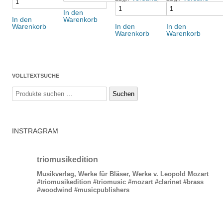
In den
In den
Warenkorb
Warenkorb
In den
In den
Warenkorb
Warenkorb
VOLLTEXTSUCHE
Suchen
Suchen
nach:
INSTRAGRAM
triomusikedition
Musikverlag, Werke für Bläser, Werke v. Leopold Mozart
#triomusikedition #triomusic #mozart #clarinet #brass
#woodwind #musicpublishers