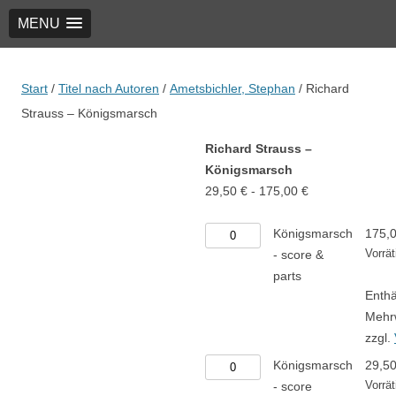
MENU
TRIO Musik Edition
Nowotny & Lamprecht OHG – Musikverlag
Start
/
Titel nach Autoren
/
Ametsbichler, Stephan
/ Richard
Strauss – Königsmarsch
Richard Strauss –
Königsmarsch
29,50
€
-
175,00
€
Königsmarsch
Königsmarsch
175,
-
Vorrät
- score &
score
parts
Enthä
&
Mehr
parts
zzgl.
Menge
Königsmarsch
Königsmarsch
29,5
-
Vorrät
- score