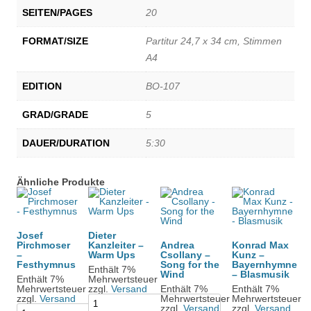
SEITEN/PAGES
20
FORMAT/SIZE
Partitur 24,7 x 34 cm, Stimmen
A4
EDITION
BO-107
GRAD/GRADE
5
DAUER/DURATION
5:30
Ähnliche Produkte
Josef
Dieter
Pirchmoser
Kanzleiter –
Andrea
Konrad Max
–
Warm Ups
Csollany –
Kunz –
Festhymnus
Song for the
Bayernhymne
Enthält 7%
Wind
– Blasmusik
Enthält 7%
Mehrwertsteuer
Mehrwertsteuer
zzgl.
Versand
Enthält 7%
Enthält 7%
zzgl.
Versand
Mehrwertsteuer
Mehrwertsteuer
zzgl.
Versand
zzgl.
Versand