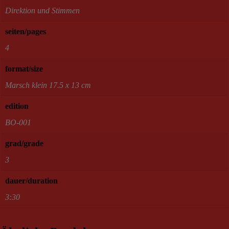
Direktion und Stimmen
seiten/pages
4
format/size
Marsch klein 17.5 x 13 cm
edition
BO-001
grad/grade
3
dauer/duration
3:30