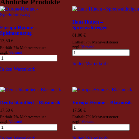
Ähnliche Produkte
Hans Hütten –
Europa-Hymne –
Spreewaldreigen
Spielmannszug
81,00
€
13,50
€
Enthält 7% Mehrwertsteuer
zzgl.
Versand
Enthält 7% Mehrwertsteuer
zzgl.
Versand
In den Warenkorb
In den Warenkorb
Deutschlandlied – Blasmusik
Europa-Hymne – Blasmusik
17,50
€
17,50
€
Enthält 7% Mehrwertsteuer
Enthält 7% Mehrwertsteuer
zzgl.
Versand
zzgl.
Versand
In den Warenkorb
In den Warenkorb