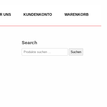
R UNS
KUNDENKONTO
WARENKORB
Search
IK
Suchen
Suchen
nach:
K
/BASSETTHORN
GEN
SOLO
R WERKE
 VIOLONCELLO,
DUO
SITIONEN
TRIO
LE WERKE
SOLO