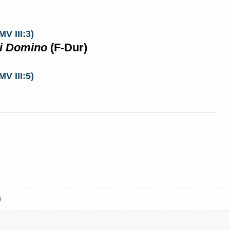
POSAUNENC
V III:3)
ni Domino
(F-Dur)
V III:5)
)