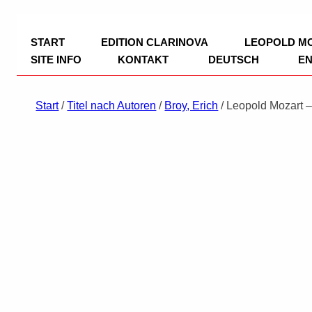
TRIO Musik Edition
Nowotny & Lamprecht OHG – Musikverl
START
EDITION CLARINOVA
LEOPOLD M
SITE INFO
KONTAKT
DEUTSCH
EN
IMPRESSUM
Start
/
Titel nach Autoren
/
Broy, Erich
/ Leopold Mozart 
DATENSCHUTZ
ZAHLUNGSWEISEN