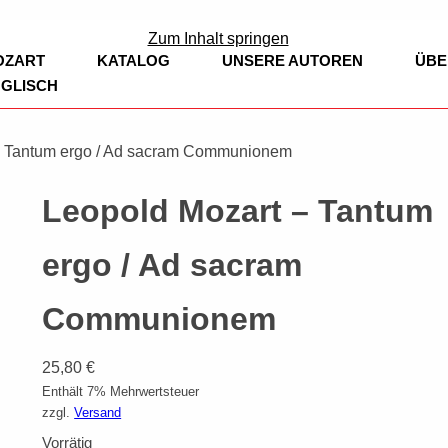
ag
Zum Inhalt springen
OZART
KATALOG
UNSERE AUTOREN
ÜBE
GLISCH
BÜCHER
EDITION CLARINOVA
– Tantum ergo / Ad sacram Communionem
LEOPOLD MOZART
KIRCHENMUS
Leopold Mozart – Tantum
HOLZBLÄSER
SINFONIEN
FLÖTE
ergo / Ad sacram
BLECHBLÄSER
KAMMERMUSI
OBOE
TROMPETE
Communionem
BLASORCHESTER
KLARINETTE
HORN
BEARBEITUN
KLASSISCHE
25,80
€
KIRCHENMUSIK
KLARINETTE,
POSAUNE
Enthält 7% Mehrwertsteuer
KLAVIER
NEUE KOMPO
zzgl.
Versand
STREICHER
EUPHONIUM
VIOLINE
Vorrätig
SAXOPHON
TRADITIONEL