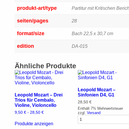
produkt-art/type
Partitur mit Kritischen Beric
seiten/pages
28
format/size
Bach 22,5 x 30,7 cm
edition
DA-015
Ähnliche Produkte
Leopold Mozart –
Leopold Mozart – Drei
Sinfonien D4, G1
Trios für Cembalo,
28,50
€
Violine, Violoncello
Enthält 7% Mehrwertsteuer
9,50
€
-
28,50
€
zzgl.
Versand
Produkte anzeigen