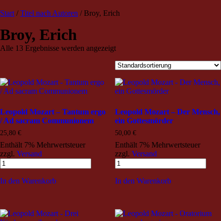
TRIO Musik Edition
Nowotny & Lamprecht OHG –
Start
/
Titel nach Autoren
/ Broy, Erich
Musikverlag
Broy, Erich
Alle 13 Ergebnisse werden angezeigt
Leopold Mozart – Tantum ergo
Leopold Mozart – Der Mensch,
/ Ad sacram Communionem
ein Gottesmörder
25,80
€
50,00
€
Enthält 7% Mehrwertsteuer
Enthält 7% Mehrwertsteuer
zzgl.
Versand
zzgl.
Versand
In den Warenkorb
In den Warenkorb