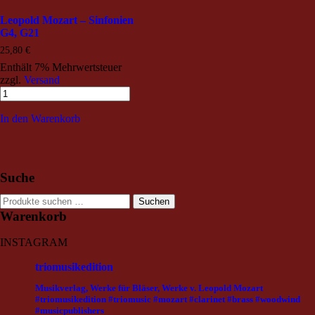
Leopold Mozart – Sinfonien
G4, G21
25,80
€
Enthält 7% Mehrwertsteuer
zzgl.
Versand
In den Warenkorb
Suche
Suchen
Suchen
nach:
Warenkorb
INSTAGRAM
triomusikedition
Musikverlag, Werke für Bläser, Werke v. Leopold Mozart
#triomusikedition #triomusic #mozart #clarinet #brass #woodwind
#musicpublishers