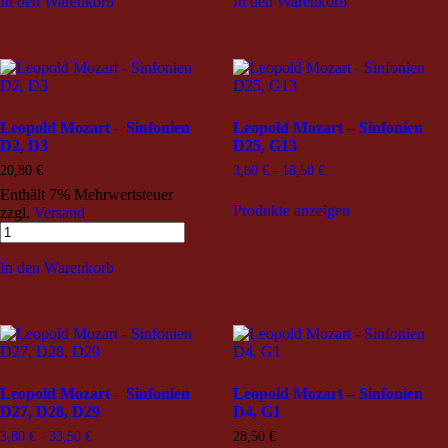
In den Warenkorb
In den Warenkorb
Leopold Mozart – Sinfonien
Leopold Mozart – Sinfonien
D2, D3
D25, G13
20,80
€
3,80
€
-
18,50
€
Enthält 7% Mehrwertsteuer
Produkte anzeigen
zzgl.
Versand
In den Warenkorb
Leopold Mozart – Sinfonien
Leopold Mozart – Sinfonien
D27, D28, D29
D4, G1
3,80
€
-
33,50
€
28,50
€