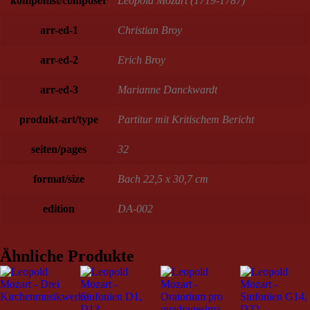
komponist/composer
Leopold Mozart (1719-1787)
arr-ed-1
Christian Broy
arr-ed-2
Erich Broy
arr-ed-3
Marianne Danckwardt
produkt-art/type
Partitur mit Kritischem Bericht
seiten/pages
32
format/size
Bach 22,5 x 30,7 cm
edition
DA-002
Ähnliche Produkte