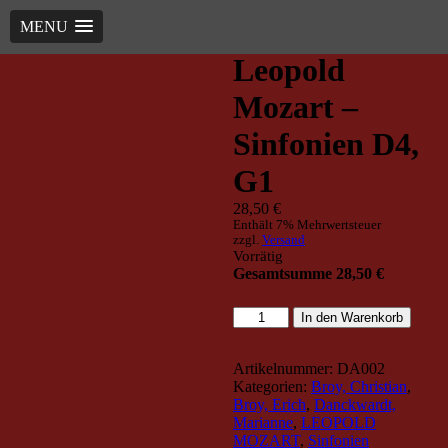
TRIO Musik Edition
Nowotny & Lamprecht OHG –
Start
/
Titel nach Autoren
/
Broy, Erich
/ Leopold Mozart – Sinfonien
D4, G1
MENU
Musikverlag
Leopold
Mozart –
Sinfonien D4,
G1
28,50
€
Enthält 7% Mehrwertsteuer
zzgl.
Versand
Vorrätig
Gesamtsumme
28,50
€
Leopold
In den Warenkorb
Mozart
-
Sinfonien
Artikelnummer:
DA002
D4,
Kategorien:
Broy, Christian
,
G1
Broy, Erich
,
Danckwardt,
Menge
Marianne
,
LEOPOLD
MOZART
,
Sinfonien