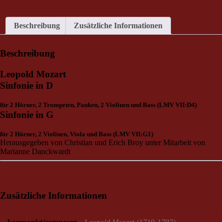
Beschreibung
Zusätzliche Informationen
Beschreibung
Leopold Mozart
Sinfonie in D
für 2 Hörner, 2 Trompeten, Pauken, 2 Violinen und Bass (LMV VII:D4)
Sinfonie in G
für 2 Hörner, 2 Violinen, Viola und Bass (LMV VII:G1)
Herausgegeben von Christian und Erich Broy unter Mitarbeit von
Marianne Danckwardt
Zusätzliche Informationen