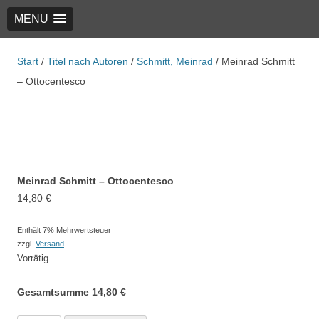
MENU
TRIO Musik Edition
Nowotny & Lamprecht OHG – Musikverlag
Start
/
Titel nach Autoren
/
Schmitt, Meinrad
/ Meinrad Schmitt
– Ottocentesco
Meinrad Schmitt – Ottocentesco
14,80
€
Enthält 7% Mehrwertsteuer
zzgl.
Versand
Vorrätig
Gesamtsumme
14,80
€