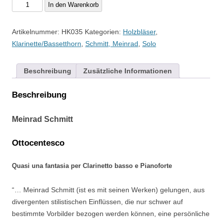
Meinrad
In den Warenkorb
Schmitt
-
Artikelnummer:
HK035
Kategorien:
Holzbläser
,
Ottocentesco
Klarinette/Bassetthorn
,
Schmitt, Meinrad
,
Solo
Menge
Beschreibung
Zusätzliche Informationen
Beschreibung
Meinrad Schmitt
Ottocentesco
Quasi una fantasia per Clarinetto basso e Pianoforte
“… Meinrad Schmitt (ist es mit seinen Werken) gelungen, aus
divergenten stilistischen Einflüssen, die nur schwer auf
bestimmte Vorbilder bezogen werden können, eine persönliche