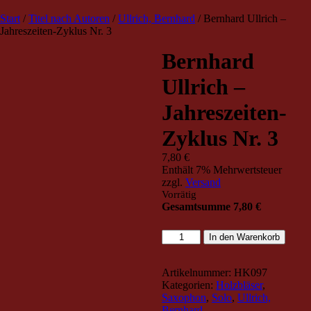
TRIO Musik Edition
Nowotny & Lamprecht OHG –
Start
/
Titel nach Autoren
/
Ullrich, Bernhard
/ Bernhard Ullrich –
Musikverlag
Jahreszeiten-Zyklus Nr. 3
Bernhard
Ullrich –
Jahreszeiten-
Zyklus Nr. 3
7,80
€
Enthält 7% Mehrwertsteuer
zzgl.
Versand
Vorrätig
Gesamtsumme
7,80
€
Bernhard
In den Warenkorb
Ullrich
-
Jahreszeiten-
Artikelnummer:
HK097
Zyklus
Kategorien:
Holzbläser
,
Nr.
Saxophon
,
Solo
,
Ullrich,
3
Bernhard