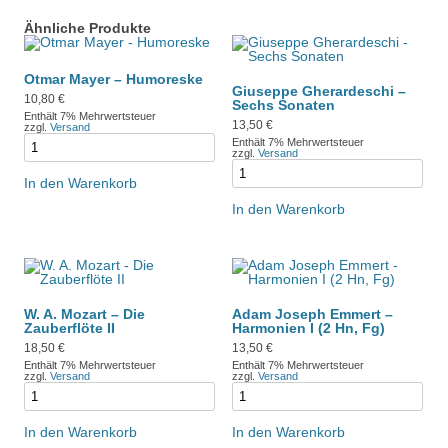
Ähnliche Produkte
Otmar Mayer – Humoreske
Giuseppe Gherardeschi –
10,80
€
Sechs Sonaten
Enthält 7% Mehrwertsteuer
13,50
€
zzgl.
Versand
Enthält 7% Mehrwertsteuer
zzgl.
Versand
In den Warenkorb
In den Warenkorb
W. A. Mozart – Die
Adam Joseph Emmert –
Zauberflöte II
Harmonien I (2 Hn, Fg)
18,50
€
13,50
€
Enthält 7% Mehrwertsteuer
Enthält 7% Mehrwertsteuer
zzgl.
Versand
zzgl.
Versand
In den Warenkorb
In den Warenkorb