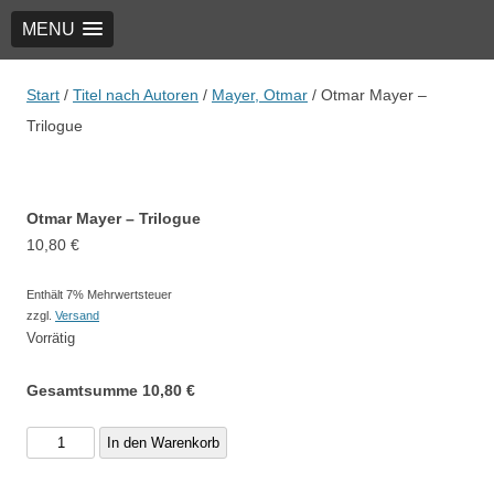
MENU
TRIO Musik Edition
Nowotny & Lamprecht OHG – Musikverlag
Start
/
Titel nach Autoren
/
Mayer, Otmar
/ Otmar Mayer –
Trilogue
Otmar Mayer – Trilogue
10,80
€
Enthält 7% Mehrwertsteuer
zzgl.
Versand
Vorrätig
Gesamtsumme
10,80
€
Otmar
In den Warenkorb
Mayer
-