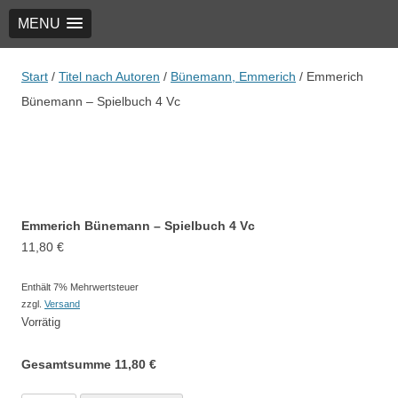
MENU
TRIO Musik Edition
Nowotny & Lamprecht OHG – Musikverlag
Start
/
Titel nach Autoren
/
Bünemann, Emmerich
/ Emmerich
Bünemann – Spielbuch 4 Vc
Emmerich Bünemann – Spielbuch 4 Vc
11,80
€
Enthält 7% Mehrwertsteuer
zzgl.
Versand
Vorrätig
Gesamtsumme
11,80
€