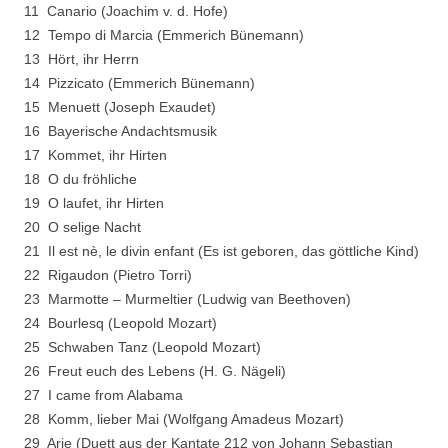
11 Canario (Joachim v. d. Hofe)
12 Tempo di Marcia (Emmerich Bünemann)
13 Hört, ihr Herrn
14 Pizzicato (Emmerich Bünemann)
15 Menuett (Joseph Exaudet)
16 Bayerische Andachtsmusik
17 Kommet, ihr Hirten
18 O du fröhliche
19 O laufet, ihr Hirten
20 O selige Nacht
21 Il est nè, le divin enfant (Es ist geboren, das göttliche Kind)
22 Rigaudon (Pietro Torri)
23 Marmotte – Murmeltier (Ludwig van Beethoven)
24 Bourlesq (Leopold Mozart)
25 Schwaben Tanz (Leopold Mozart)
26 Freut euch des Lebens (H. G. Nägeli)
27 I came from Alabama
28 Komm, lieber Mai (Wolfgang Amadeus Mozart)
29 Arie (Duett aus der Kantate 212 von Johann Sebastian