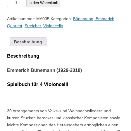
Emmerich
In den Warenkorb
Bünemann
-
Artikelnummer:
MA005
Kategorien:
Bünemann, Emmerich
,
Spielbuch
Quartett
,
Streicher
,
Violoncello
4
Vc
Beschreibung
Menge
Beschreibung
Emmerich Bünemann (1929-2018)
Spielbuch für 4 Violoncelli
30 Arrangements von Volks- und Weihnachtsliedern und
kurzen Stücken barocker und klassischer Komponisten sowie
leichte Kompositionen des Herausgebers ermöglichen einen