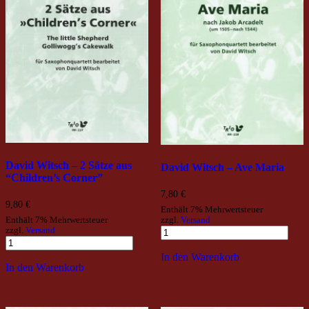
David Witsch – 2 Sätze aus
David Witsch – Ave Maria
“Children’s Corner”
7,80
€
9,80
€
Enthält 7% Mehrwertsteuer
Enthält 7% Mehrwertsteuer
zzgl.
Versand
zzgl.
Versand
In den Warenkorb
In den Warenkorb