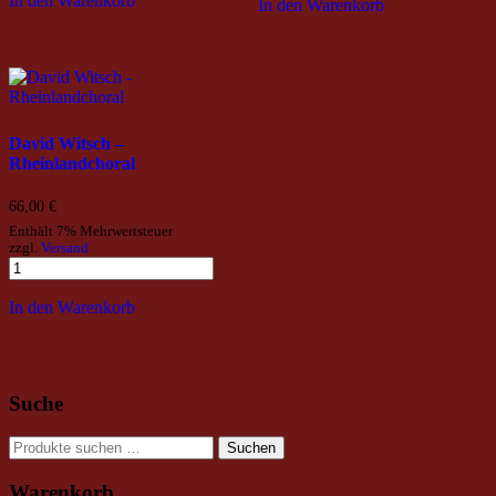
In den Warenkorb
In den Warenkorb
David Witsch –
Rheinlandchoral
66,00
€
Enthält 7% Mehrwertsteuer
zzgl.
Versand
In den Warenkorb
Suche
Suchen
Suchen
nach:
Warenkorb