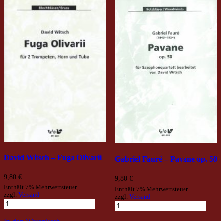
David Witsch – Fuga Olivarii
Gabriel Fauré – Pavane op. 50
9,80
€
9,80
€
Enthält 7% Mehrwertsteuer
Enthält 7% Mehrwertsteuer
zzgl.
Versand
zzgl.
Versand