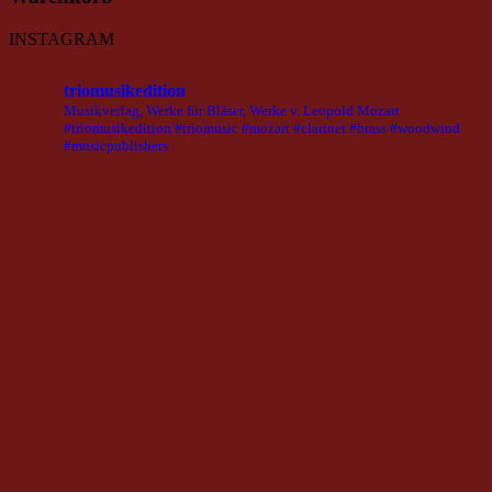
INSTAGRAM
triomusikedition
Musikverlag, Werke für Bläser, Werke v. Leopold Mozart
#triomusikedition #triomusic #mozart #clarinet #brass #woodwind
#musicpublishers