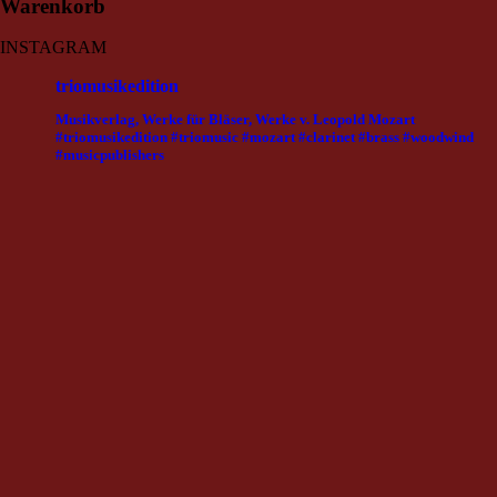
Warenkorb
INSTAGRAM
triomusikedition
Musikverlag, Werke für Bläser, Werke v. Leopold Mozart
#triomusikedition #triomusic #mozart #clarinet #brass #woodwind
#musicpublishers