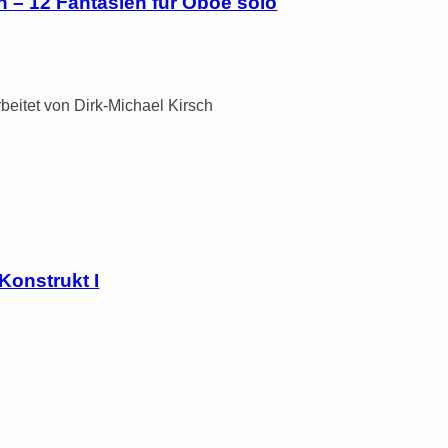
– 12 Fantasien für Oboe solo
POSAUNENC
beitet von Dirk-Michael Kirsch
onstrukt I