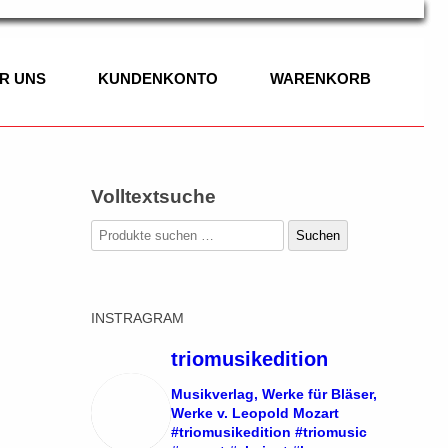
R UNS
KUNDENKONTO
WARENKORB
Volltextsuche
IK
Suchen
Suchen
nach:
K
INSTRAGRAM
/BASSETTHORN
GEN
SOLO
triomusikedition
R WERKE
 VIOLONCELLO,
DUO
Musikverlag, Werke für Bläser,
Werke v. Leopold Mozart
SITIONEN
#triomusikedition #triomusic
TRIO