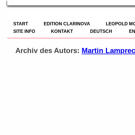
TRIO Musik Edition
Nowotny & Lamprecht OHG – Musikverl
START
EDITION CLARINOVA
LEOPOLD M
SITE INFO
KONTAKT
DEUTSCH
EN
IMPRESSUM
Archiv des Autors:
Martin Lamprec
DATENSCHUTZ
ZAHLUNGSWEISEN