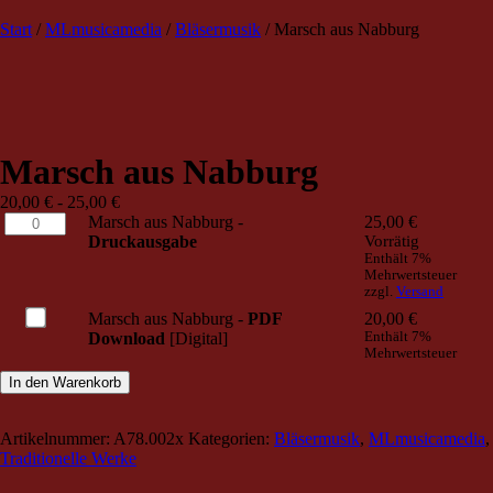
TRIO Musik Edition
Nowotny & Lamprecht OHG –
Start
/
MLmusicamedia
/
Bläsermusik
/ Marsch aus Nabburg
Musikverlag
Marsch aus Nabburg
20,00
€
-
25,00
€
Marsch
Marsch aus Nabburg -
25,00
€
aus
Druckausgabe
Vorrätig
Nabburg
Enthält 7%
Mehrwertsteuer
-
zzgl.
Versand
Druckausgabe
Kaufe
Marsch aus Nabburg -
PDF
20,00
€
Menge
eines
Download
[Digital]
Enthält 7%
Mehrwertsteuer
von
Marsch
In den Warenkorb
aus
Nabburg
-
Artikelnummer:
A78.002x
Kategorien:
Bläsermusik
,
MLmusicamedia
,
<b>PDF
Traditionelle Werke
Download</b>