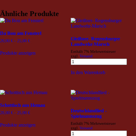
Ähnliche Produkte
Da Bou am Fensterl
Gleißner- Regensburger
20,00
€
-
25,00
€
Landwehr-Marsch
Enthält 7% Mehrwertsteuer
Produkte anzeigen
zzgl.
Versand
In den Warenkorb
Schottisch aus Hemau
Deutschlandlied -
20,00
€
-
25,00
€
Spielmannszug
Enthält 7% Mehrwertsteuer
Produkte anzeigen
zzgl.
Versand