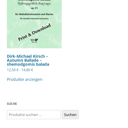
Dirk-Michael Kirsch –
Autumn Ballade –
shemodgomis balada
12,50
€
-
14,80
€
Produkte anzeigen
SUCHE
Suchen
Suchen
nach: