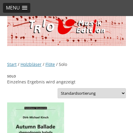
MENU
TRIO Musik Edition
Nowotny & Lamprecht OHG – Musikverlag
Start
/
Holzbläser
/
Flöte
/ Solo
SOLO
Einzelnes Ergebnis wird angezeigt