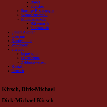
Bläser
Streicher
Sonstige Besetzungen
Weihnachtsmusik
MLmusicamedia
Bläsermusik
Saitenmusik
Unsere Autoren
Über uns
Kundenkonto
Warenkorb
Site Info
Impressum
Datenschutz
Zahlungsweisen
Kontakt
Deutsch
Kirsch, Dirk-Michael
Dirk-Michael Kirsch