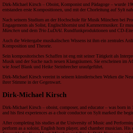
Dirk-Michael Kirsch – Oboist, Komponist und Pädagoge – wurde 1965 
entstanden erste Kompositionen, und mit der Chorleitung auf Sylt na
Nach seinem Studium an der Hochschule für Musik München bei Prof
Engagements als Solist, Englischhornist und Kammermusiker. Er mus
München
und dem
Trio LuDiAl
. Rundfunkproduktionen und CD-Einspi
Auch die Weitergabe musikalischen Wissens ist ihm ein zentrales Anl
Komposition und Theorie.
Sein kompositorisches Schaffen ist eng mit seiner Tätigkeit als Inte
Musik und der Suche nach neuen Klangräumen. Sie erscheinen im 
wie Josef Blank und Heike Steinbrecher uraufgeführt.
Dirk-Michael Kirsch vereint in seinem künstlerischen Wirken die Neu
ihrer Stimme in der Gegenwart.
Dirk-Michael Kirsch
Dirk-Michael Kirsch – oboist, composer, and educator – was born in 1
and his first experiences as a choir conductor on Sylt marked the beginn
After completing his studies at the University of Music and Perfor
perform as a soloist, English horn player, and chamber musician. H