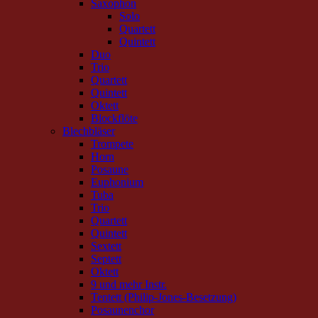
Saxophon
Solo
Quartett
Quintett
Duo
Trio
Quartett
Quintett
Oktett
Blockflöte
Blechbläser
Trompete
Horn
Posaune
Euphonium
Tuba
Trio
Quartett
Quintett
Sextett
Septett
Oktett
9 und mehr Instr.
Tentett (Philip-Jones-Besetzung)
Posaunenchor