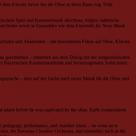
 dem Klavier, bevor ihn die Oboe in ihren Bann zog. Früh
ischem Spiel und Kammermusik abschloss, folgten zahlreiche
rorchester sowie in Ensembles wie dem
Ensemble für Neue Musik
ochschulen und Akademien – mit besonderem Fokus auf Oboe, Klavier,
nte geschrieben – entstehen aus dem Dialog mit der zeitgenössischen
r Bayerischen Kammerakademie und herausragenden Solist:innen
angsprache – stets auf der Suche nach neuer Musik für die Oboe und
he piano before he was captivated by the oboe. Early compositions
in pedagogy, performance, and chamber music – he went on to
stra, the Bavarian Chamber Orchestra, and ensembles such as the