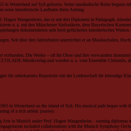
in Westerland auf Sylt geboren. Seine musikalische Reise begann mit
hm seine künstlerische Laufbahn ihren Anfang.
. Hagen Wangenheim, das er mit drei Diplomen in Pädagogik, künstler
izierte u. a. mit den Münchener Sinfonikern, dem Bayerischen Kamme
elungen dokumentieren sein breit gefächertes künstlerisches Wirken.
iegen. Seit über drei Jahrzehnten unterrichtet er an Musikschulen, H
rpret verbunden. Die Werke – oft für Oboe und ihre verwandten Instrume
ACCOLADE-Musikverlag und wurden u. a. vom Ensemble Chrismòs, de
gier für unbekanntes Repertoire mit der Leidenschaft für lebendige Kl
965 in Westerland on the island of Sylt. His musical path began with t
ing of a rich artistic journey.
ming Arts in Munich under Prof. Hagen Wangenheim – earning diplomas 
is engagements included collaborations with the Munich Symphony Orche