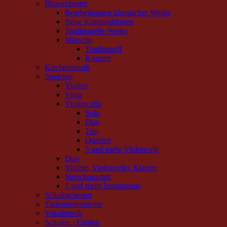
Blasorchester
Bearbeitungen klassischer Werke
Neue Kompositionen
Traditionelle Werke
Märsche
Traditionell
Konzert
Kirchenmusik
Streicher
Violine
Viola
Violoncello
Solo
Duo
Trio
Quartett
5 und mehr Violoncelli
Duo
Violine, Violoncello, Klavier
Streichquartett
5 und mehr Instrumente
Schulorchester
Tasteninstrumente
Vokalmusik
Schulen / Etüden