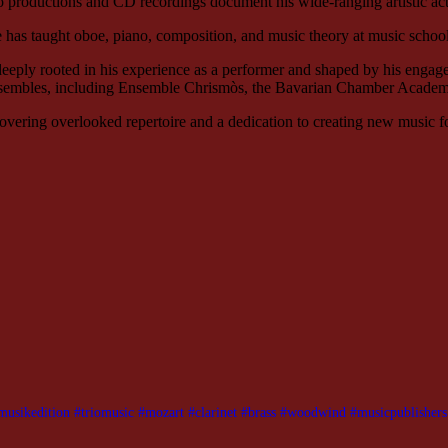
 productions and CD recordings document his wide-ranging artistic acti
he has taught oboe, piano, composition, and music theory at music schoo
are deeply rooted in his experience as a performer and shaped by his
ensembles, including Ensemble Chrismòs, the Bavarian Chamber Academy
covering overlooked repertoire and a dedication to creating new music fo
musikedition #triomusic #mozart #clarinet #brass #woodwind #musicpublishers