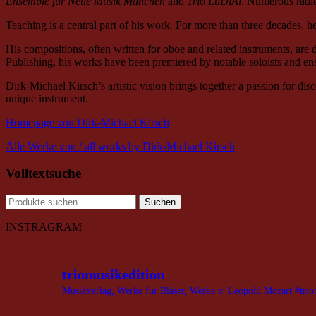
Ensemble für Neue Musik München
and
Trio LuDiAl
. Numerous radio
Teaching is a central part of his work. For more than three decades, 
His compositions, often written for oboe and related instruments, 
Publishing, his works have been premiered by notable soloists and 
Dirk-Michael Kirsch’s artistic vision brings together a passion for dis
unique instrument.
Homepage von Dirk-Michael Kirsch
Alle Werke von / all works by Dirk-Michael Kirsch
Volltextsuche
Suchen
Suchen
nach:
INSTRAGRAM
triomusikedition
Musikverlag, Werke für Bläser, Werke v. Leopold Mozart
#trio