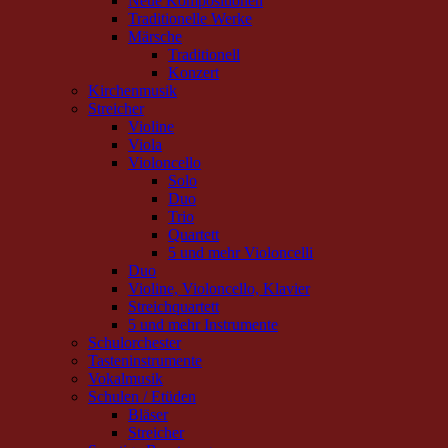
Neue Kompositionen
Traditionelle Werke
Märsche
Traditionell
Konzert
Kirchenmusik
Streicher
Violine
Viola
Violoncello
Solo
Duo
Trio
Quartett
5 und mehr Violoncelli
Duo
Violine, Violoncello, Klavier
Streichquartett
5 und mehr Instrumente
Schulorchester
Tasteninstrumente
Vokalmusik
Schulen / Etüden
Bläser
Streicher