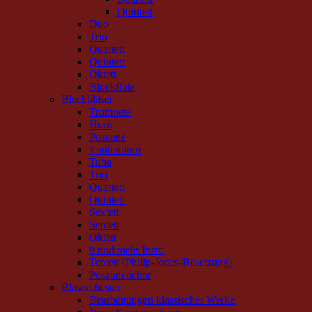
Quintett
Duo
Trio
Quartett
Quintett
Oktett
Blockflöte
Blechbläser
Trompete
Horn
Posaune
Euphonium
Tuba
Trio
Quartett
Quintett
Sextett
Septett
Oktett
9 und mehr Instr.
Tentett (Philip-Jones-Besetzung)
Posaunenchor
Blasorchester
Bearbeitungen klassischer Werke