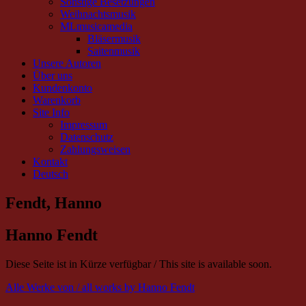
Sonstige Besetzungen
Weihnachtsmusik
MLmusicamedia
Bläsermusik
Saitenmusik
Unsere Autoren
Über uns
Kundenkonto
Warenkorb
Site Info
Impressum
Datenschutz
Zahlungsweisen
Kontakt
Deutsch
Fendt, Hanno
Hanno Fendt
Diese Seite ist in Kürze verfügbar / This site is available soon.
Alle Werke von / all works by Hanno Fendt