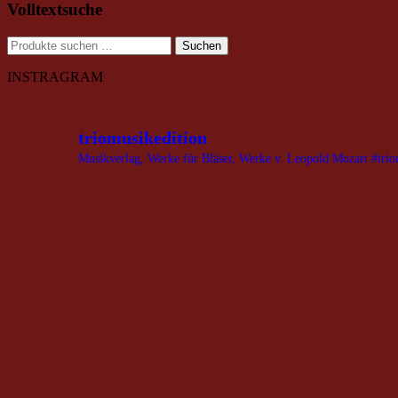
Volltextsuche
Suchen
Suchen
nach:
INSTRAGRAM
triomusikedition
Musikverlag, Werke für Bläser, Werke v. Leopold Mozart
#trio