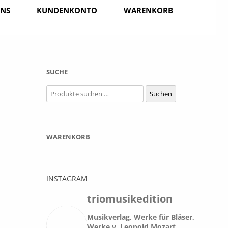
UNS
KUNDENKONTO
WARENKORB
SUCHE
Suchen
Suchen
nach:
WARENKORB
ASSETTHORN
N KLASSISCHER
SOLO
IOLONCELLO,
DUO
INSTAGRAM
TIONEN
TRIO
triomusikedition
E WERKE
SOLO
Musikverlag, Werke für Bläser,
QUARTETT
Werke v. Leopold Mozart