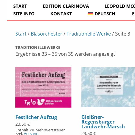
START
EDITION CLARINOVA
LEOPOLD MO
SITE INFO
KONTAKT
DEUTSCH
E
IMPRESSUM
Start
/
Blasorchester
/
Traditionelle Werke
/ Seite 3
DATENSCHUTZ
TRADITIONELLE WERKE
ZAHLUNGSWEISEN
Ergebnisse 33 – 35 von 35 werden angezeigt
Gleißner-
Festlicher Aufzug
Regensburger
23,50
€
Landwehr-Marsch
Enthält 7% Mehrwertsteuer
23,50
€
zzgl.
Versand