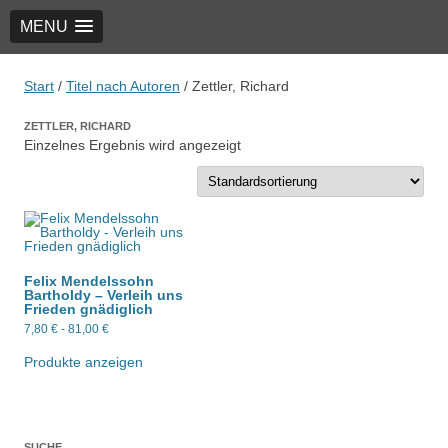
MENU
TRIO Musik Edition
Nowotny & Lamprecht OHG – Musikverlag
Start
/
Titel nach Autoren
/ Zettler, Richard
ZETTLER, RICHARD
Einzelnes Ergebnis wird angezeigt
Felix Mendelssohn
Bartholdy – Verleih uns
Frieden gnädiglich
7,80
€
-
81,00
€
Produkte anzeigen
SUCHE