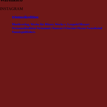
INSTAGRAM
triomusikedition
Musikverlag, Werke für Bläser, Werke v. Leopold Mozart
#triomusikedition #triomusic #mozart #clarinet #brass #woodwind
#musicpublishers