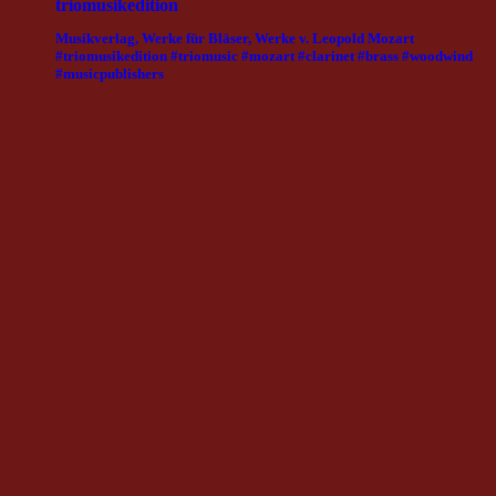
triomusikedition
Musikverlag, Werke für Bläser, Werke v. Leopold Mozart
#triomusikedition #triomusic #mozart #clarinet #brass #woodwind
#musicpublishers