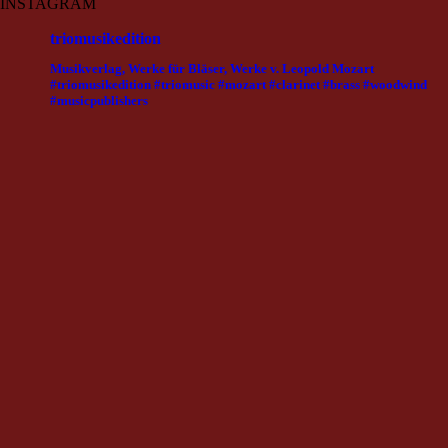
INSTAGRAM
triomusikedition
Musikverlag, Werke für Bläser, Werke v. Leopold Mozart
#triomusikedition #triomusic #mozart #clarinet #brass #woodwind
#musicpublishers