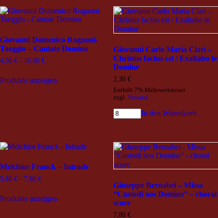
Giovanni Domenico Rognoni-
Taeggio – Cantate Domino
Giovanni Carlo Maria Clari –
Christus factus est / Exaltabo te
4,50
€
-
10,80
€
Domine
2,30
€
Produkte anzeigen
Enthält 7% Mehrwertsteuer
zzgl.
Versand
In den Warenkorb
Melchior Franck – Intrade
5,80
€
-
7,80
€
Giuseppe Bernabei – Missa
“Custodi nos Domine” – choral
Produkte anzeigen
score
7,80
€