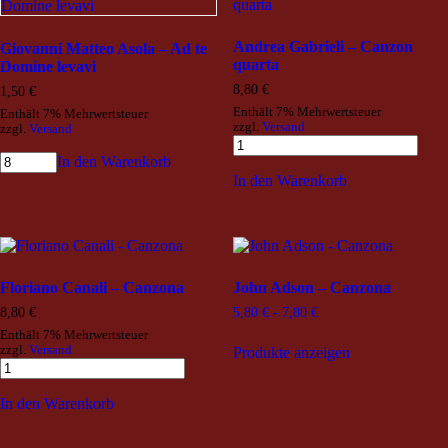
Andrea Gabrieli – Canzon
Giovanni Matteo Asola – Ad te
quarta
Domine levavi
8,80
€
1,50
€
Enthält 7% Mehrwertsteuer
Enthält 7% Mehrwertsteuer
zzgl.
Versand
zzgl.
Versand
In den Warenkorb
In den Warenkorb
Floriano Canali – Canzona
John Adson – Canzona
8,80
€
5,80
€
-
7,80
€
Enthält 7% Mehrwertsteuer
zzgl.
Versand
Produkte anzeigen
In den Warenkorb